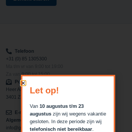
Telefoon
+31 (0) 85 1305300
Ma t/m vr van 9:00 tot 19:00
Za van 9:00 tot 15:00
Postadres
Let op!
Heer Arendstraat 11
3401 ZP IJsselstein
Van
10 augustus t/m 23
E-mail
augustus
zijn wij wegens vakantie
Algemeen/verkoop
gesloten. In deze periode zijn wij
info@garagedeurdiscounter.nl
telefonisch niet bereikbaar
.