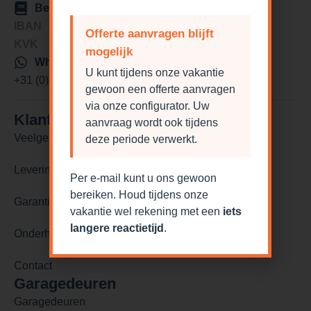
Bedrijfsgegevens
IBAN
NL84KNAB0259813281
Offerte aanvragen blijft
KVK
76488977
mogelijk
Whatsapp
U kunt tijdens onze vakantie
+31 (0)6 18146702
gewoon een offerte aanvragen
via onze configurator. Uw
Klantenservice
aanvraag wordt ook tijdens
Veelgestelde vragen
deze periode verwerkt.
Levering en levertijden
Per e-mail kunt u ons gewoon
bereiken. Houd tijdens onze
Garantie
vakantie wel rekening met een
iets
langere reactietijd
.
Onderhoud en reparatie
Contact
Garagedeuren
Garagedeuren