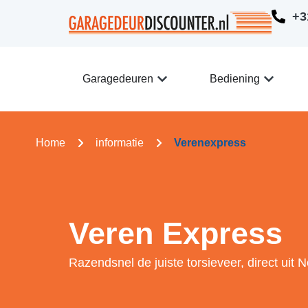
+3
Garagedeuren
Bediening
Home
informatie
Verenexpress
Veren Express
Razendsnel de juiste torsieveer, direct uit 