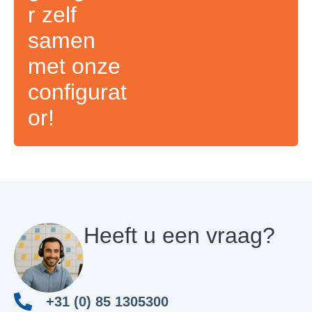
r zelf
samen
met onze
configurat
or!
Heeft u een vraag?
+31 (0) 85 1305300