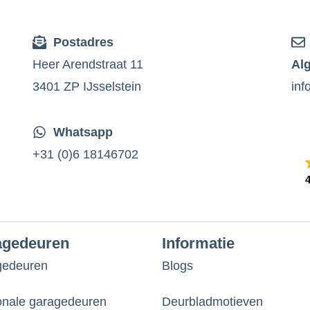
Postadres
Heer Arendstraat 11
Al
3401 ZP IJsselstein
inf
Whatsapp
+31 (0)6 18146702
4
agedeuren
Informatie
gedeuren
Blogs
onale garagedeuren
Deurbladmotieven