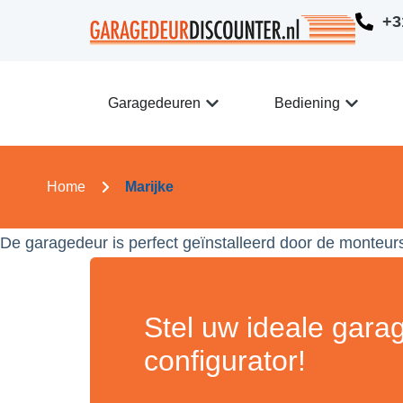
+3
Garagedeuren
Bediening
Home
Marijke
De garagedeur is perfect geïnstalleerd door de monteur
Stel uw ideale gara
configurator!