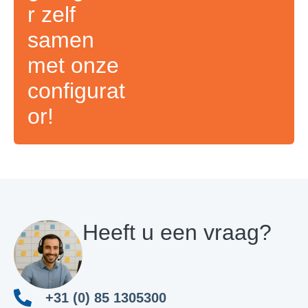
r zelf
samen
met onze
configurat
or!
Heeft u een vraag?
+31 (0) 85 1305300