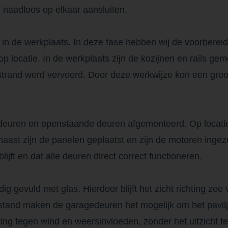
 naadloos op elkaar aansluiten.
d in de werkplaats. In deze fase hebben wij de voorber
op locatie. In de werkplaats zijn de kozijnen en rails g
 strand werd vervoerd. Door deze werkwijze kon een groo
gedeuren en openstaande deuren afgemonteerd. Op locati
ast zijn de panelen geplaatst en zijn de motoren ingez
jft en dat alle deuren direct correct functioneren.
g gevuld met glas. Hierdoor blijft het zicht richting zee 
 stand maken de garagedeuren het mogelijk om het pavilj
tting tegen wind en weersinvloeden, zonder het uitzicht 