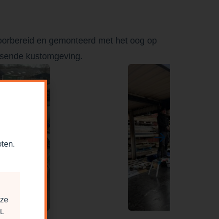
 voorbereid en gemonteerd met het oog op
eisende kustomgeving.
oten.
nze
t.