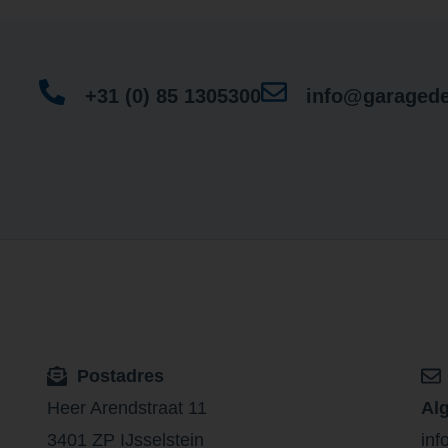
+31 (0) 85 1305300
info@garagede
Postadres
Heer Arendstraat 11
Al
3401 ZP IJsselstein
inf