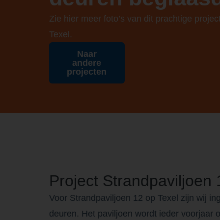
Zie hier meer foto’s van dit prachtige projec
Texel.
Naar
andere
projecten
Project Strandpaviljoen 
Voor Strandpaviljoen 12 op Texel zijn wij
deuren. Het paviljoen wordt ieder voorjaa