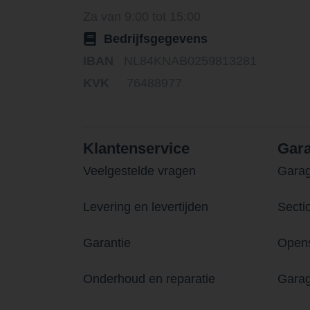
Za van 9:00 tot 15:00
Bedrijfsgegevens
IBAN
NL84KNAB0259813281
KVK
76488977
Klantenservice
Gar
Veelgestelde vragen
Gara
Levering en levertijden
Secti
Garantie
Opens
Onderhoud en reparatie
Garag