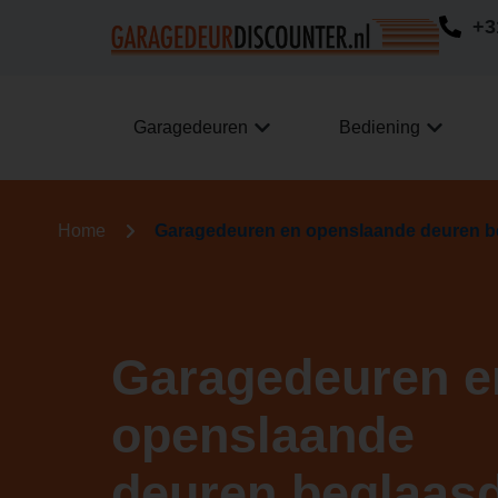
+3
Garagedeuren
Bediening
Home
Garagedeuren en openslaande deuren b
Garagedeuren e
openslaande
deuren beglaas