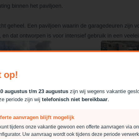
ting binnen het paviljoen.
acht geheel. Een paviljoen waarin de garagedeuren zijn
en dat ontworpen is voor intensief gebruik in een veel
t op!
10 augustus t/m 23 augustus
zijn wij wegens vakantie gesl
ze periode zijn wij
telefonisch niet bereikbaar
.
ferte aanvragen blijft mogelijk
kunt tijdens onze vakantie gewoon een offerte aanvragen via o
nfigurator. Uw aanvraag wordt ook tijdens deze periode verwerk