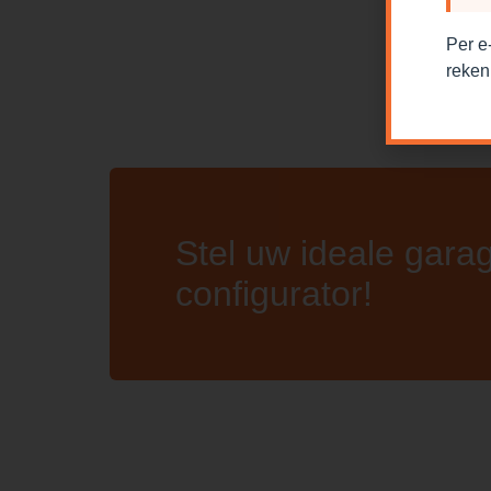
Per e
reken
Stel uw ideale gara
configurator!