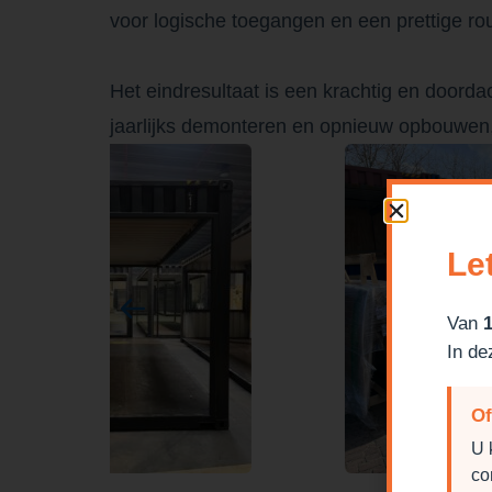
voor logische toegangen en een prettige rou
Het eindresultaat is een krachtig en doord
jaarlijks demonteren en opnieuw opbouwen, 
Le
Van
In de
Of
U 
co