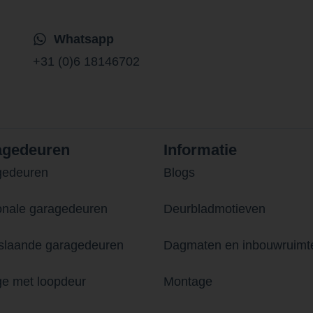
Whatsapp
+31 (0)6 18146702
agedeuren
Informatie
gedeuren
Blogs
onale garagedeuren
Deurbladmotieven
laande garagedeuren
Dagmaten en inbouwruimt
e met loopdeur
Montage