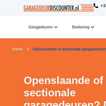
+3
Garagedeuren
Bediening
Home
Openslaande of sectionale garagedeure
Openslaande of
sectionale
garagedeuren? 