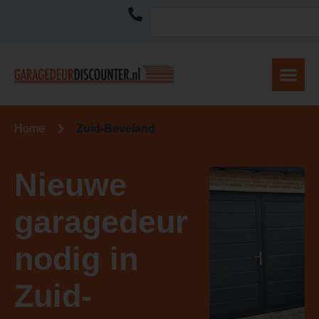
Home
Zuid-Beveland
Nieuwe
garagedeur
nodig in
Zuid-