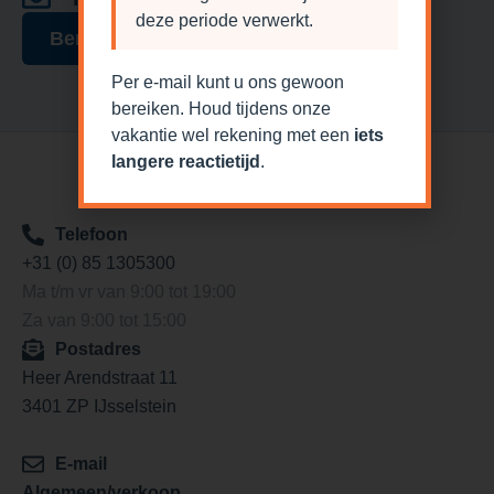
deze periode verwerkt.
Bericht sturen
Per e-mail kunt u ons gewoon
bereiken. Houd tijdens onze
vakantie wel rekening met een
iets
langere reactietijd
.
Telefoon
+31 (0) 85 1305300
Ma t/m vr van 9:00 tot 19:00
Za van 9:00 tot 15:00
Postadres
Heer Arendstraat 11
3401 ZP IJsselstein
E-mail
Algemeen/verkoop