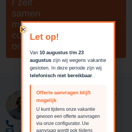
r zelf
samen
met onze
configurat
Let op!
or!
Van
10 augustus t/m 23
augustus
zijn wij wegens vakantie
gesloten. In deze periode zijn wij
telefonisch niet bereikbaar
.
Offerte aanvragen blijft
Heeft u een vraag?
mogelijk
U kunt tijdens onze vakantie
gewoon een offerte aanvragen
+31 (0) 85 1305300
via onze configurator. Uw
aanvraag wordt ook tijdens
info@garagedeurdiscounter.nl