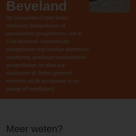
Beveland
De Garagedeur Expert levert
sectionale garagedeuren of
openslaande garagedeuren, ook in
Zuid-Beveland. Automatische
garagedeuren met handige elektrische
aandrijving, goedkope handbediende
garagedeuren, en alles wat
daartussen zit. Indien gewenst
monteren wij de garagedeur in uw
garage of bedrijfspand.
Meer weten?