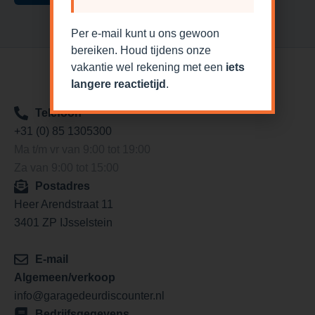
Per e-mail kunt u ons gewoon
bereiken. Houd tijdens onze
vakantie wel rekening met een
iets
langere reactietijd
.
Telefoon
+31 (0) 85 1305300
Ma t/m vr van 9:00 tot 19:00
Za van 9:00 tot 15:00
Postadres
Heer Arendstraat 11
3401 ZP IJsselstein
E-mail
Algemeen/verkoop
info@garagedeurdiscounter.nl
Bedrijfsgegevens