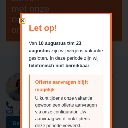
met onze
configurat
Let op!
or!
Van
10 augustus t/m 23
augustus
zijn wij wegens vakantie
gesloten. In deze periode zijn wij
telefonisch niet bereikbaar
.
Heeft u een vraag?
Offerte aanvragen blijft
mogelijk
U kunt tijdens onze vakantie
+31 (0) 85 1305300
gewoon een offerte aanvragen
via onze configurator. Uw
info@garagedeurdiscounter.nl
aanvraag wordt ook tijdens
Bericht sturen
deze periode verwerkt.