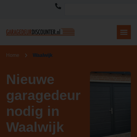
Home
Waalwijk
Nieuwe
garagedeur
nodig in
Waalwijk