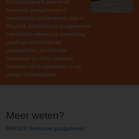
De Garagedeur Expert levert
sectionale garagedeuren of
openslaande garagedeuren, ook in
Waalwijk. Automatische garagedeuren
met handige elektrische aandrijving,
goedkope handbediende
garagedeuren, en alles wat
daartussen zit. Indien gewenst
monteren wij de garagedeur in uw
garage of bedrijfspand.
Meer weten?
BERGER Sectionale garagedeuren