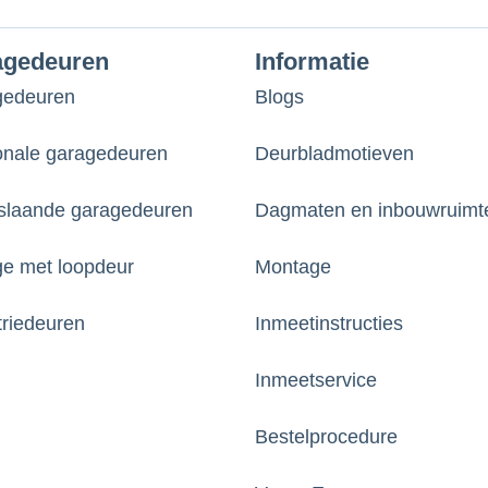
agedeuren
Informatie
gedeuren
Blogs
onale garagedeuren
Deurbladmotieven
laande garagedeuren
Dagmaten en inbouwruimt
e met loopdeur
Montage
triedeuren
Inmeetinstructies
Inmeetservice
Bestelprocedure