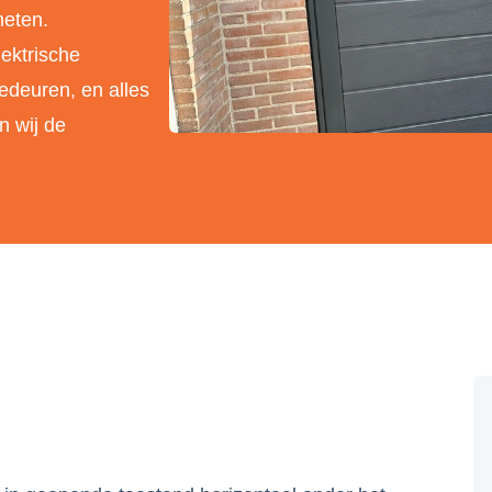
meten.
ektrische
edeuren, en alles
n wij de