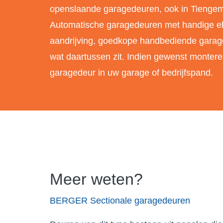
openslaande garagedeuren, ook in Tienge
Automatische garagedeuren met handige el
aandrijving, goedkope handbediende garag
wat daartussen zit. Indien gewenst montere
garagedeur in uw garage of bedrijfspand.
Meer weten?
BERGER Sectionale garagedeuren