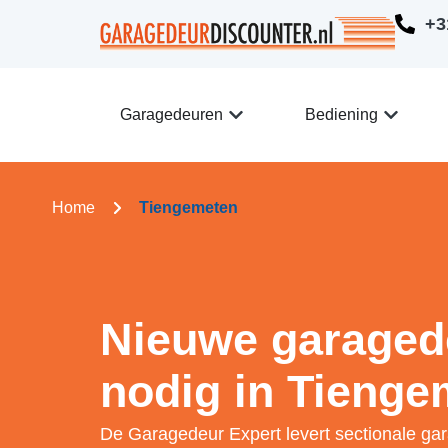
+3
Garagedeuren
Bediening
Home
Tiengemeten
Nieuwe garaged
nodig in Tienge
De Garagedeur Expert levert sectionale ga