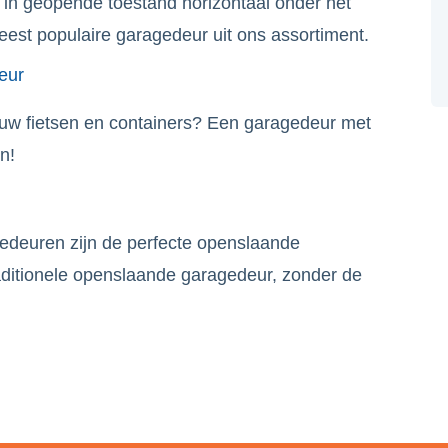
e in geopende toestand horizontaal onder het
est populaire garagedeur uit ons assortiment.
eur
 uw fietsen en containers? Een garagedeur met
n!
euren zijn de perfecte openslaande
aditionele openslaande garagedeur, zonder de