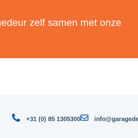
gedeur zelf samen met onze
+31 (0) 85 1305300
info@garagede