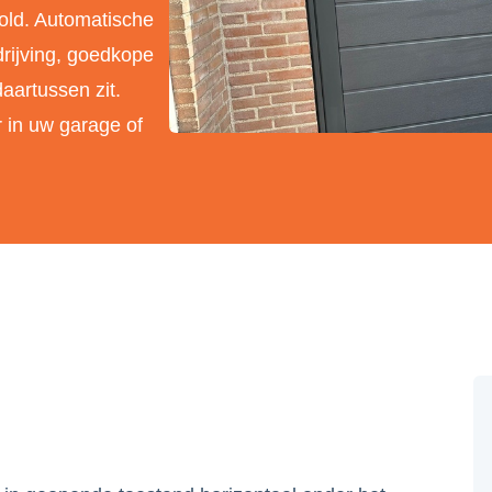
old. Automatische
rijving, goedkope
aartussen zit.
 in uw garage of