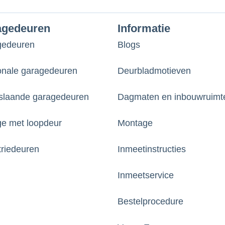
agedeuren
Informatie
gedeuren
Blogs
onale garagedeuren
Deurbladmotieven
laande garagedeuren
Dagmaten en inbouwruimt
e met loopdeur
Montage
triedeuren
Inmeetinstructies
Inmeetservice
Bestelprocedure