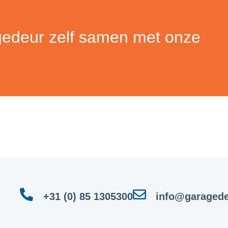
gedeur zelf samen met onze
+31 (0) 85 1305300
info@garagede