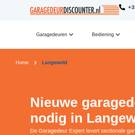
+3
Garagedeuren
Bediening
Home
Langewold
Nieuwe garaged
nodig in Lange
De Garagedeur Expert levert sectionale ga