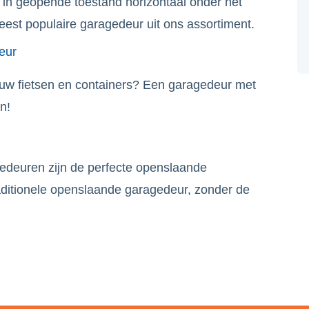
e in geopende toestand horizontaal onder het
est populaire garagedeur uit ons assortiment.
eur
 uw fietsen en containers? Een garagedeur met
n!
euren zijn de perfecte openslaande
aditionele openslaande garagedeur, zonder de