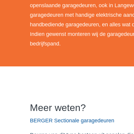
openslaande garagedeuren, ook in Langew
garagedeuren met handige elektrische aand
handbediende garagedeuren, en alles wat d
Indien gewenst monteren wij de garagedeur
bedrijfspand.
Meer weten?
BERGER Sectionale garagedeuren