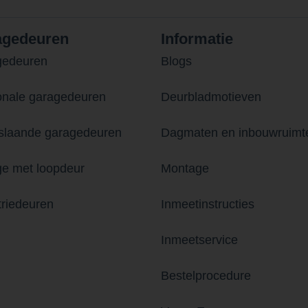
agedeuren
Informatie
gedeuren
Blogs
onale garagedeuren
Deurbladmotieven
laande garagedeuren
Dagmaten en inbouwruimt
e met loopdeur
Montage
triedeuren
Inmeetinstructies
Inmeetservice
Bestelprocedure