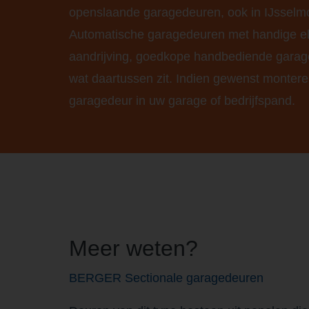
openslaande garagedeuren, ook in IJsselm
Automatische garagedeuren met handige el
aandrijving, goedkope handbediende garag
wat daartussen zit. Indien gewenst montere
garagedeur in uw garage of bedrijfspand.
Meer weten?
BERGER Sectionale garagedeuren