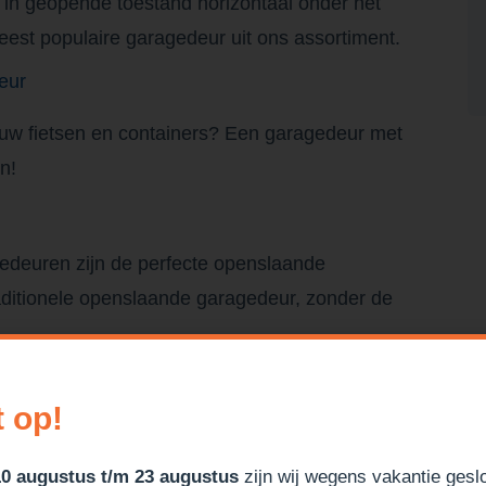
e in geopende toestand horizontaal onder het
est populaire garagedeur uit ons assortiment.
eur
 uw fietsen en containers? Een garagedeur met
n!
euren zijn de perfecte openslaande
aditionele openslaande garagedeur, zonder de
t op!
10 augustus t/m 23 augustus
zijn wij wegens vakantie gesl