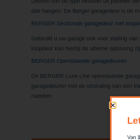
Deuren van dit type bestaan uit panelen di
dak hangen. De Berger garagedeur is de me
BERGER Sectionale garagedeur met loopd
Gebruikt u uw garage ook voor stalling van
loopdeur kan hierbij de ultieme oplossing zij
BERGER Openslaande garagedeuren
De BERGER Luxe-Line openslaande garaged
garagedeuren met de uitstraling van een tr
nadelen.
Le
Van