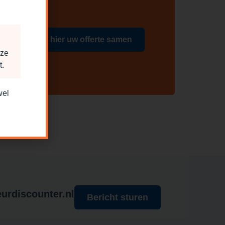
Stel hier uw offerte samen
nze
t.
wel
urdiscounter.nl
Bericht sturen