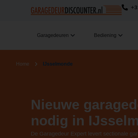
+3
Garagedeuren
Bediening
Home
IJsselmonde
Nieuwe garaged
nodig in IJssel
De Garagedeur Expert levert sectionale ga