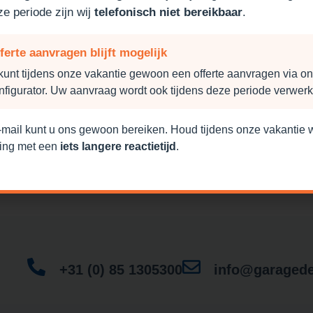
ze periode zijn wij
telefonisch niet bereikbaar
.
gedeur zelf samen met onze
ferte aanvragen blijft mogelijk
kunt tijdens onze vakantie gewoon een offerte aanvragen via o
nfigurator. Uw aanvraag wordt ook tijdens deze periode verwerk
-mail kunt u ons gewoon bereiken. Houd tijdens onze vakantie 
ing met een
iets langere reactietijd
.
+31 (0) 85 1305300
info@garagede