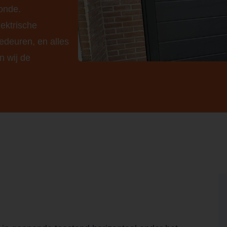
onde.
ektrische
edeuren, en alles
n wij de