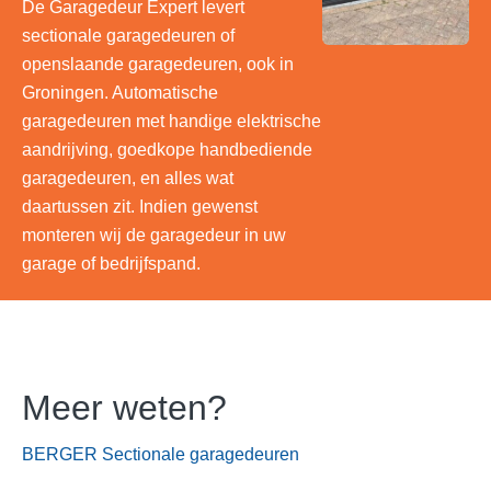
De Garagedeur Expert levert
sectionale garagedeuren of
openslaande garagedeuren, ook in
Groningen. Automatische
garagedeuren met handige elektrische
aandrijving, goedkope handbediende
garagedeuren, en alles wat
daartussen zit. Indien gewenst
monteren wij de garagedeur in uw
garage of bedrijfspand.
Meer weten?
BERGER Sectionale garagedeuren