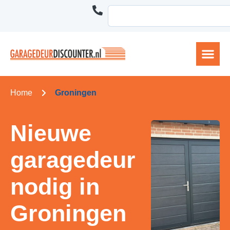
Home
Groningen
Nieuwe
garagedeur
nodig in
Groningen