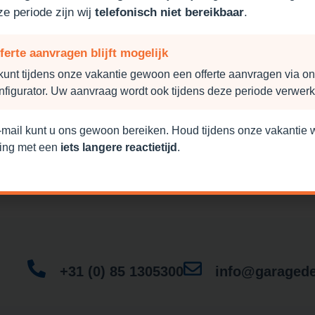
ze periode zijn wij
telefonisch niet bereikbaar
.
gedeur zelf samen met onze
ferte aanvragen blijft mogelijk
kunt tijdens onze vakantie gewoon een offerte aanvragen via o
nfigurator. Uw aanvraag wordt ook tijdens deze periode verwerk
-mail kunt u ons gewoon bereiken. Houd tijdens onze vakantie 
ing met een
iets langere reactietijd
.
+31 (0) 85 1305300
info@garagede