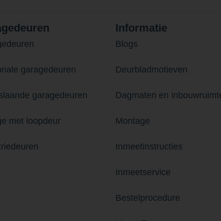
agedeuren
Informatie
gedeuren
Blogs
onale garagedeuren
Deurbladmotieven
laande garagedeuren
Dagmaten en inbouwruimt
e met loopdeur
Montage
triedeuren
Inmeetinstructies
Inmeetservice
Bestelprocedure