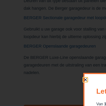
Deuren van dit type bestaan uit panelen di
dak hangen. De Berger garagedeur is de me
BERGER Sectionale garagedeur met loopd
Gebruikt u uw garage ook voor stalling van
loopdeur kan hierbij de ultieme oplossing zij
BERGER Openslaande garagedeuren
De BERGER Luxe-Line openslaande garaged
garagedeuren met de uitstraling van een tr
nadelen.
Le
Van