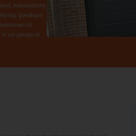
land. Automatische
rijving, goedkope
aartussen zit.
 in uw garage of