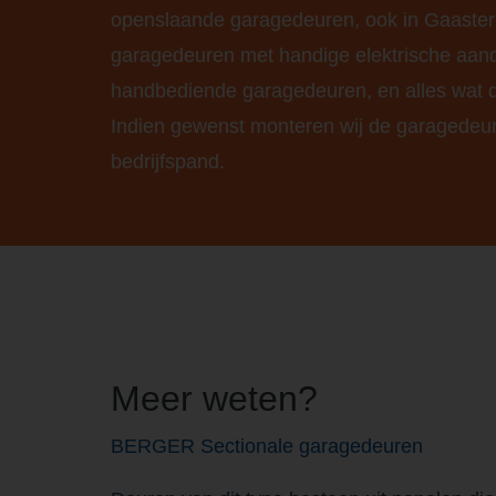
openslaande garagedeuren, ook in Gaaster
garagedeuren met handige elektrische aand
handbediende garagedeuren, en alles wat d
Indien gewenst monteren wij de garagedeur
bedrijfspand.
Meer weten?
BERGER Sectionale garagedeuren