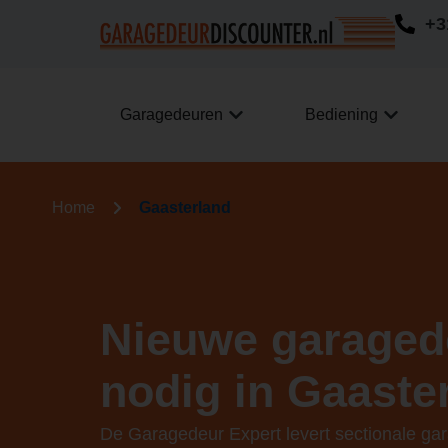
+3
Garagedeuren
Bediening
Home
Gaasterland
Nieuwe garaged
nodig in Gaaste
De Garagedeur Expert levert sectionale ga