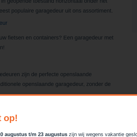
e in geopende toestand horizontaal onder het
est populaire garagedeur uit ons assortiment.
eur
 uw fietsen en containers? Een garagedeur met
n!
euren zijn de perfecte openslaande
aditionele openslaande garagedeur, zonder de
t op!
10 augustus t/m 23 augustus
zijn wij wegens vakantie gesl