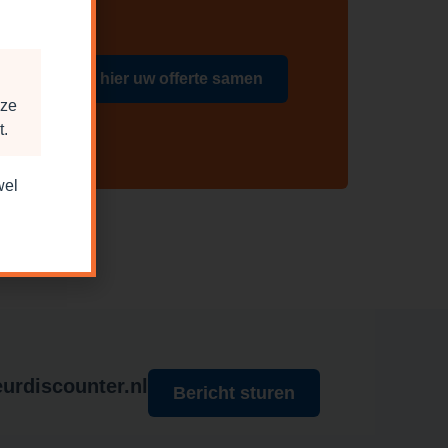
Stel hier uw offerte samen
nze
t.
wel
urdiscounter.nl
Bericht sturen