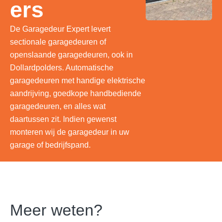
ers
De Garagedeur Expert levert
sectionale garagedeuren of
openslaande garagedeuren, ook in
Dollardpolders. Automatische
garagedeuren met handige elektrische
aandrijving, goedkope handbediende
garagedeuren, en alles wat
daartussen zit. Indien gewenst
monteren wij de garagedeur in uw
garage of bedrijfspand.
Meer weten?