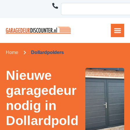
Home
Dollardpolders
Nieuwe
garagedeur
nodig in
Dollardpold