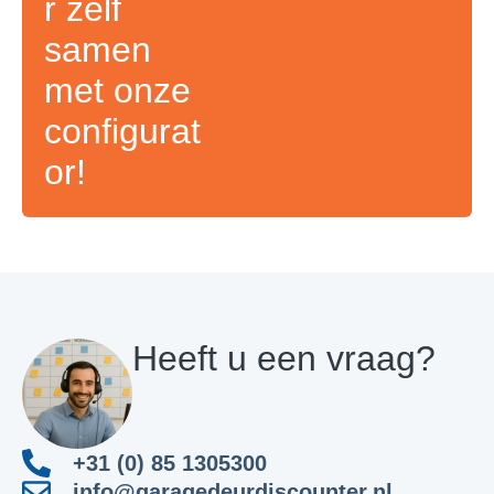
r zelf
samen
met onze
configurat
or!
Heeft u een vraag?
+31 (0) 85 1305300
info@garagedeurdiscounter.nl