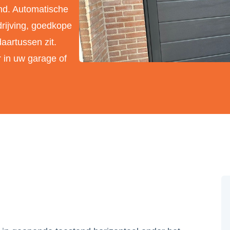
nd. Automatische
rijving, goedkope
aartussen zit.
 in uw garage of