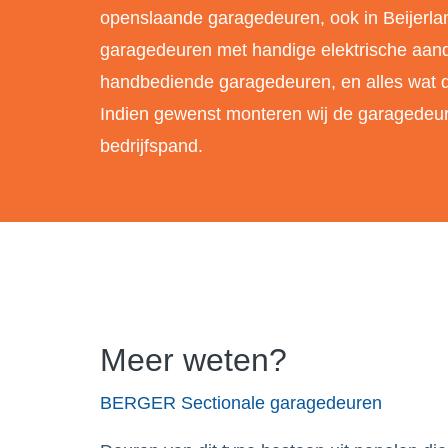
openslaande garagedeuren, ook in Beijerla
garagedeuren met handige elektrische aand
handbediende garagedeuren, en alles wat d
Indien gewenst monteren wij de garagedeur
bedrijfspand.
Meer weten?
BERGER Sectionale garagedeuren