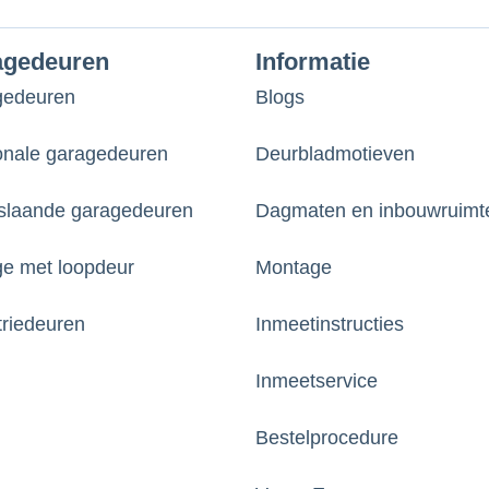
agedeuren
Informatie
gedeuren
Blogs
onale garagedeuren
Deurbladmotieven
laande garagedeuren
Dagmaten en inbouwruimt
e met loopdeur
Montage
triedeuren
Inmeetinstructies
Inmeetservice
Bestelprocedure