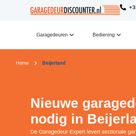
+3
Garagedeuren
Bediening
Home
Beijerland
Nieuwe garaged
nodig in Beijerl
De Garagedeur Expert levert sectionale ga