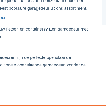
e in geopende toestand horizontaal onder het
est populaire garagedeur uit ons assortiment.
eur
 uw fietsen en containers? Een garagedeur met
n!
euren zijn de perfecte openslaande
aditionele openslaande garagedeur, zonder de