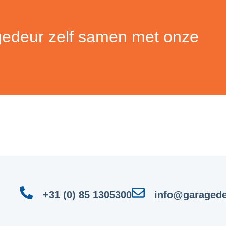
gedeur zelf samen met onze
+31 (0) 85 1305300
info@garagede