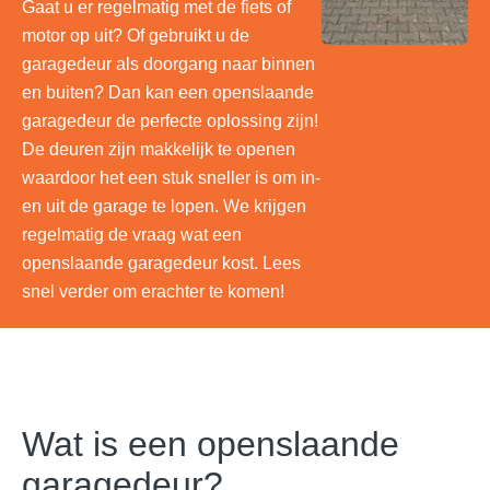
Gaat u er regelmatig met de fiets of
motor op uit? Of gebruikt u de
garagedeur als doorgang naar binnen
en buiten? Dan kan een openslaande
garagedeur de perfecte oplossing zijn!
De deuren zijn makkelijk te openen
waardoor het een stuk sneller is om in-
en uit de garage te lopen. We krijgen
regelmatig de vraag wat een
openslaande garagedeur kost. Lees
snel verder om erachter te komen!
Wat is een openslaande
garagedeur?