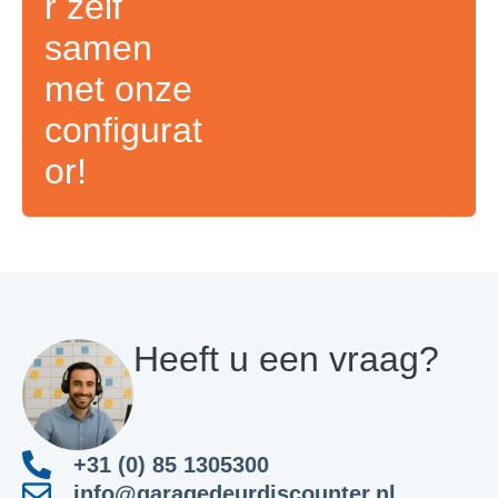
r zelf
samen
met onze
configurat
or!
Heeft u een vraag?
+31 (0) 85 1305300
info@garagedeurdiscounter.nl