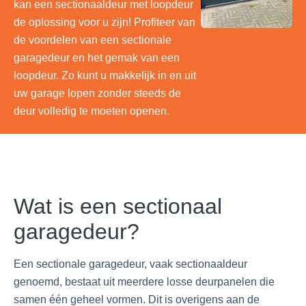
kan een sectionaaldeur met loopdeur
de oplossing voor u zijn! Profiteer van
de voordelen van een sectionale
garagedeur en het gemak van een
loopdeur. Zo kunt u makkelijk in en uit
uw garage lopen zonder steeds de
deur volledig te moeten openen.
Wat is een sectionaal
garagedeur?
Een sectionale garagedeur, vaak sectionaaldeur
genoemd, bestaat uit meerdere losse deurpanelen die
samen één geheel vormen. Dit is overigens aan de